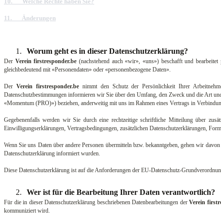
10.
Welche Rechte haben Sie?
11.
Änderungen
1.
Worum geht es in dieser Datenschutzerklärung?
Der
Verein firstresponder.be
(nachstehend auch «wir», «uns») beschafft und bearbeitet 
gleichbedeutend mit «Personendaten» oder «personenbezogene Daten».
Der
Verein firstresponder.be
nimmt den Schutz der Persönlichkeit Ihrer Arbeitnehme
Datenschutzbestimmungen informieren wir Sie über den Umfang, den Zweck und die Art un
«Momentum (PRO)») beziehen, anderweitig mit uns im Rahmen eines Vertrags in Verbindung 
Gegebenenfalls werden wir Sie durch eine rechtzeitige schriftliche Mitteilung über zusät
Einwilligungserklärungen, Vertragsbedingungen, zusätzlichen Datenschutzerklärungen, For
Wenn Sie uns Daten über andere Personen übermitteln bzw. bekanntgeben, gehen wir davon aus,
Datenschutzerklärung informiert wurden.
Diese Datenschutzerklärung ist auf die Anforderungen der EU-Datenschutz-Grundverordnun
2.
Wer ist für die Bearbeitung Ihrer Daten verantwortlich?
Für die in dieser Datenschutzerklärung beschriebenen Datenbearbeitungen der
Verein first
kommuniziert wird.