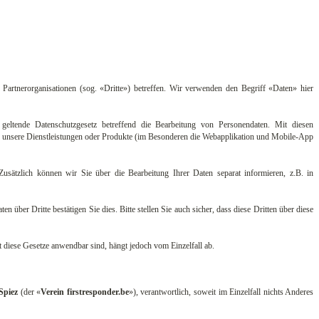
Partnerorganisationen (sog. «Dritte») betreffen. Wir verwenden den Begriff «Daten» hier
eltende Datenschutzgesetz betreffend die Bearbeitung von Personendaten. Mit diesen
e unsere Dienstleistungen oder Produkte (im Besonderen die Webapplikation und Mobile-App
. Zusätzlich können wir Sie über die Bearbeitung Ihrer Daten separat informieren, z.B. in
ber Dritte bestätigen Sie dies. Bitte stellen Sie auch sicher, dass diese Dritten über diese
ese Gesetze anwendbar sind, hängt jedoch vom Einzelfall ab.
 Spiez
(der «
Verein firstresponder.be
»), verantwortlich, soweit im Einzelfall nichts Anderes