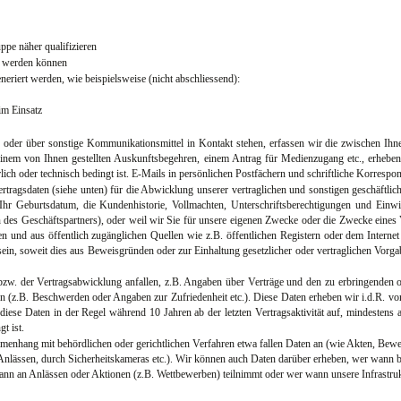
ppe näher qualifizieren
gt werden können
riert werden, wie beispielsweise (nicht abschliessend):
im Einsatz
ch oder über sonstige Kommunikationsmittel in Kontakt stehen, erfassen wir die zwischen Ih
einem von Ihnen gestellten Auskunftsbegehren, einem Antrag für Medienzugang etc., erheben 
lich oder technisch bedingt ist. E-Mails in persönlichen Postfächern und schriftliche Korresp
rtragsdaten (siehe unten) für die Abwicklung unserer vertraglichen und sonstigen geschäft
Ihr Geburtsdatum, die Kundenhistorie, Vollmachten, Unterschriftsberechtigungen und Einwi
son des Geschäftspartners), oder weil wir Sie für unsere eigenen Zwecke oder die Zwecke eines
den und aus öffentlich zugänglichen Quellen wie z.B. öffentlichen Registern oder dem Intern
ein, soweit dies aus Beweisgründen oder zur Einhaltung gesetzlicher oder vertraglichen Vorgab
. der Vertragsabwicklung anfallen, z.B. Angaben über Verträge und den zu erbringenden od
z.B. Beschwerden oder Angaben zur Zufriedenheit etc.). Diese Daten erheben wir i.d.R. von 
diese Daten in der Regel während 10 Jahren ab der letzten Vertragsaktivität auf, mindestens 
t ist.
enhang mit behördlichen oder gerichtlichen Verfahren etwa fallen Daten an (wie Akten, Beweis
 Anlässen, durch Sicherheitskameras etc.). Wir können auch Daten darüber erheben, wer wann b
 wann an Anlässen oder Aktionen (z.B. Wettbewerben) teilnimmt oder wer wann unsere Infrastr