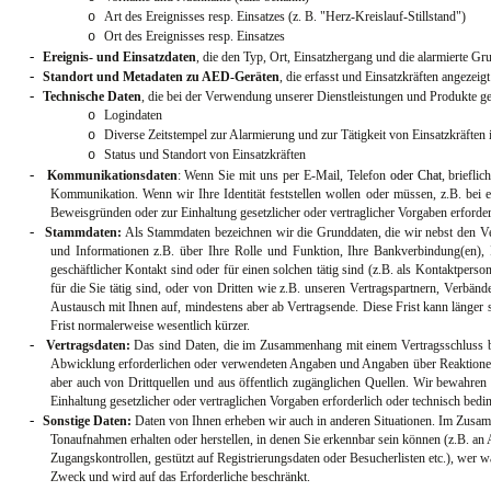
Art des Ereignisses resp. Einsatzes (z. B. "Herz-Kreislauf-Stillstand")
o
Ort des Ereignisses resp. Einsatzes
o
-
Ereignis- und Einsatzdaten
, die den Typ, Ort, Einsatzhergang und die alarmierte Gru
-
Standort und Metadaten zu AED-Geräten
, die erfasst und Einsatzkräften angezei
-
Technische Daten
,
die
bei der
Verwendung unserer Dienstleistungen und Produkte gene
Logindaten
o
Diverse Zeitstempel zur Alarmierung und zur Tätigkeit von Einsatzkräften 
o
Status und Standort von Einsatzkräften
o
-
Kommunikationsdaten
: Wenn Sie mit uns per E-Mail, Telefon
oder Chat
, briefli
Kommunikation. Wenn wir Ihre Identität feststellen wollen oder müssen, z.B. bei 
Beweisgründen oder zur Einhaltung gesetzlicher oder vertraglicher Vorgaben erforder
-
Stammdaten:
Als Stammdaten bezeichnen wir die Grunddaten, die wir nebst den Ve
und Informationen z.B. über Ihre Rolle und Funktion, Ihre Bankverbindung(en), 
geschäftlicher Kontakt sind oder für einen solchen tätig sind (z.B. als Kontaktper
für die Sie tätig sind, oder von Dritten wie z.B. unseren Vertragspartnern, Verbän
Austausch mit Ihnen auf, mindestens aber ab Vertragsende. Diese Frist kann länger s
Frist normalerweise wesentlich kürzer.
-
Vertragsdaten:
Das sind Daten, die im Zusammenhang mit einem Vertragsschluss bzw
Abwicklung erforderlichen oder verwendeten Angaben und Angaben über Reaktionen (
aber auch von Drittquellen und aus öffentlich zugänglichen Quellen. Wir bewahren 
Einhaltung gesetzlicher oder vertraglichen Vorgaben erforderlich oder technisch beding
-
Sonstige Daten:
Daten von Ihnen erheben wir auch in anderen Situationen. Im Zusamm
Tonaufnahmen erhalten oder herstellen, in denen Sie erkennbar sein können (z.B. an
Zugangskontrollen, gestützt auf Registrierungsdaten oder Besucherlisten etc.), wer
Zweck und wird auf das Erforderliche beschränkt.