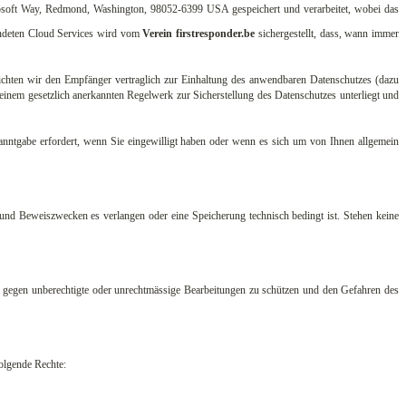
rosoft Way, Redmond, Washington, 98052-6399 USA gespeichert und verarbeitet, wobei das
endeten Cloud Services wird vom
Verein firstresponder.be
sichergestellt, dass, wann immer
flichten wir den Empfänger vertraglich zur Einhaltung des anwendbaren Datenschutzes (dazu
s einem gesetzlich anerkannten Regelwerk zur Sicherstellung des Datenschutzes unterliegt und
anntgabe erfordert, wenn Sie eingewilligt haben oder wenn es sich um von Ihnen allgemein
 und Beweiszwecken es verlangen oder eine Speicherung technisch bedingt ist. Stehen keine
ie gegen unberechtigte oder unrechtmässige Bearbeitungen zu schützen und den Gefahren des
olgende Rechte: