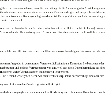
aufgrund der Einwilligung bis zum Widerruf erfolgten Bearbeitung nicht berührt.
ng Ihrer Personendaten darauf, dass die Bearbeitung für die Anbahnung oder Abwicklung eines V
ff. 4 beschriebenen Zwecke und damit verbundenen Ziele zu verfolgen und entsprechende Massn
 Datenschutzrecht als Rechtsgrundlage anerkannt ist. Dazu gehört aber auch die Vermarktung u
nd weiterzuentwickeln.
ösen oder weltanschaulichen Ansichten oder biometrische Daten zur Identifikation), könne
 Prozess oder die Durchsetzung oder Abwehr von Rechtsansprüchen. In Einzelfällen könn
rechtlichen Pflichten oder sonst zur Wahrung unserer berechtigten Interessen und den wei
serem Auftrag oder in gemeinsamer Verantwortlichkeit mit uns Daten über Sie bearbeiten oder i
gsbezüger) und anderen Vertragspartner von uns, weil sich diese Datenübermittlung aus diesen
 gehören weiter Vertragspartner, mit denen wir kooperieren.
d Ausland weitergeben, wenn wir dazu rechtlich verpflichtet oder berechtigt sind oder dies z
zug von Dritten aus den Zwecken gemäss Ziff. 4 ergibt
 auch diesen zugänglich werden können. Die Bearbeitung durch bestimmte Dritte können wir besc