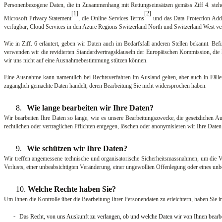
Personenbezogene Daten, die in Zusammenhang mit Rettungseinsätzen gemäss Ziff 4. steh
[1]
[2]
Microsoft Privacy Statement
, die Online Services Terms
und das Data Protection Ad
verfügbar, Cloud Services in den Azure Regions Switzerland North und Switzerland West v
Wie in Ziff. 6 erläutert, geben wir Daten auch im Bedarfsfall anderen Stellen bekannt. B
verwenden wir die revidierten Standardvertragsklauseln der Europäischen Kommission, die hie
wir uns nicht auf eine Ausnahmebestimmung stützen können.
Eine Ausnahme kann namentlich bei Rechtsverfahren im Ausland gelten, aber auch in Fälle
zugänglich gemachte Daten handelt, deren Bearbeitung Sie nicht widersprochen haben.
8.
Wie lange bearbeiten wir Ihre Daten?
Wir bearbeiten Ihre Daten so lange, wie es unsere Bearbeitungszwecke, die gesetzlichen A
rechtlichen oder vertraglichen Pflichten entgegen, löschen oder anonymisieren wir Ihre Dat
9.
Wie schützen wir Ihre Daten?
Wir treffen angemessene technische und organisatorische Sicherheitsmassnahmen, um die Ve
Verlusts, einer unbeabsichtigten Veränderung, einer ungewollten Offenlegung oder eines unb
10.
Welche Rechte haben Sie?
Um Ihnen die Kontrolle über die Bearbeitung Ihrer Personendaten zu erleichtern, haben Si
-
Das Recht, von uns Auskunft zu verlangen, ob und welche Daten wir von Ihnen bearbe