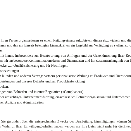
 Ihren Partnerorganisationen zu einem Rettungseinsatz aufzubieten, diesen abzuwickeln und di
nen und den am Einsatz beteiligten Einsatzkräften ein Lagebild zur Verfügung zu stellen. Zu di
n.
 Ihnen, insbesondere zur Beantwortung von Anfragen und der Geltendmachung Ihrer Rechte
wir insbesondere Kommunikationsdaten und Stammdaten und im Zusammenhang mit von Ihnen
cke, zur Qualitätssicherung und für Nachfragen.
gsbeziehungen
n Kunden und anderen Vertragspartnern personalisierte Werbung zu Produkten und Dienstleist
tleistungen und unseres Betriebs und zur Produktentwicklung
beiten.
ngen von Behörden und interner Regularien («Compliance»).
er umsichtigen Unternehmensführung, einschliesslich Betriebsorganisation und Unternehmen
nen Abläufe und Administration.
Sie gesondert über die entsprechenden Zwecke der Bearbeitung. Einwilligungen können Sie j
en Widerruf Ihrer Einwilligung erhalten haben, werden wir Ihre Daten nicht mehr für die Zwec