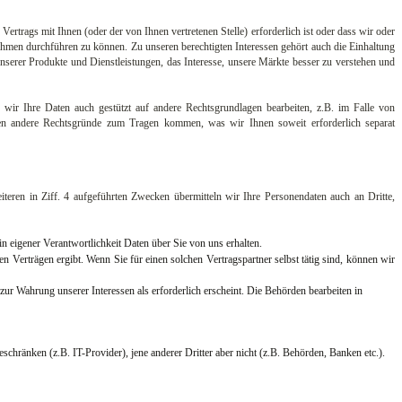
ertrags mit Ihnen (oder der von Ihnen vertretenen Stelle) erforderlich ist oder dass wir oder
ahmen durchführen zu können. Zu unseren berechtigten Interessen gehört auch die Einhaltung
nserer Produkte und Dienstleistungen, das Interesse, unsere Märkte besser zu verstehen und
n wir Ihre Daten auch gestützt auf andere Rechtsgrundlagen bearbeiten, z.B. im Falle von
en andere Rechtsgründe zum Tragen kommen, was wir Ihnen soweit erforderlich separat
teren in Ziff. 4 aufgeführten Zwecken übermitteln wir Ihre Personendaten auch an Dritte,
n eigener Verantwortlichkeit Daten über Sie von uns erhalten.
 Verträgen ergibt. Wenn Sie für einen solchen Vertragspartner selbst tätig sind, können wir
ur Wahrung unserer Interessen als erforderlich erscheint. Die Behörden bearbeiten in
hränken (z.B. IT-Provider), jene anderer Dritter aber nicht (z.B. Behörden, Banken etc.).