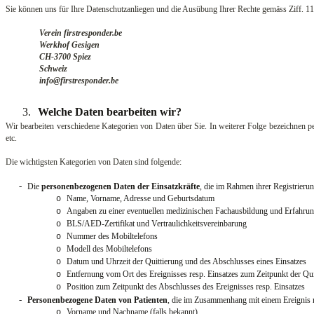
Sie können uns für Ihre Datenschutzanliegen und die Ausübung Ihrer Rechte gemäss Ziff. 11 
Verein firstresponder.be
Werkhof Gesigen
CH-3700 Spiez
Schweiz
info@firstresponder.be
3.
Welche Daten bearbeiten wir?
Wir bearbeiten verschiedene Kategorien von Daten über Sie. In weiterer Folge bezeichnen pe
etc.
Die wichtigsten Kategorien von Daten sind folgende:
-
Die
personenbezogenen Daten der Einsatzkräfte
, die im Rahmen ihrer Registrierun
Name, Vorname, Adresse und Geburtsdatum
o
Angaben zu einer eventuellen medizinischen Fachausbildung und Erfahru
o
BLS/AED-Zertifikat und Vertraulichkeitsvereinbarung
o
Nummer des Mobiltelefons
o
Modell des Mobiltelefons
o
Datum und Uhrzeit der Quittierung und des Abschlusses eines Einsatzes
o
Entfernung vom Ort des Ereignisses resp. Einsatzes zum Zeitpunkt der Qui
o
Position zum Zeitpunkt des Abschlusses des Ereignisses resp. Einsatzes
o
-
Personenbezogene Daten von Patienten
, die im Zusammenhang mit einem Ereignis r
Vorname und Nachname (falls bekannt)
o