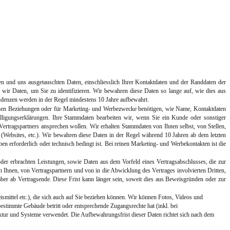
nen und uns ausgetauschten Daten, einschliesslich Ihrer Kontaktdaten und der Randdaten der
wir Daten, um Sie zu identifizieren. Wir bewahren diese Daten so lange auf, wie dies aus
ondenzen werden in der Regel mindestens 10 Jahre aufbewahrt.
lichen Beziehungen oder für Marketing- und Werbezwecke benötigen, wie Name, Kontaktdaten
lligungserklärungen. Ihre Stammdaten bearbeiten wir, wenn Sie ein Kunde oder sonstiger
 Vertragspartners ansprechen wollen. Wir erhalten Stammdaten von Ihnen selbst, von Stellen,
et (Websites, etc.). Wir bewahren diese Daten in der Regel während 10 Jahren ab dem letzten
en erforderlich oder technisch bedingt ist. Bei reinen Marketing- und Werbekontakten ist die
er erbrachten Leistungen, sowie Daten aus dem Vorfeld eines Vertragsabschlusses, die zur
Ihnen, von Vertragspartnern und von in die Abwicklung des Vertrages involvierten Dritten,
aber ab Vertragsende. Diese Frist kann länger sein, soweit dies aus Beweisgründen oder zur
mittel etc.), die sich auch auf Sie beziehen können. Wir können Fotos, Videos und
estimmte Gebäude betritt oder entsprechende Zugangsrechte hat (inkl. bei
uktur und Systeme verwendet. Die Aufbewahrungsfrist dieser Daten richtet sich nach dem