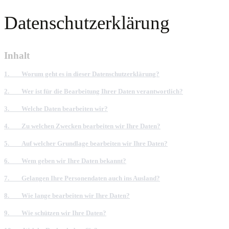
Datenschutzerklärung
Inhalt
1.
Worum geht es in dieser Datenschutzerklärung?
2.
Wer ist für die Bearbeitung Ihrer Daten verantwortlich?
3.
Welche Daten bearbeiten wir?
4.
Zu welchen Zwecken bearbeiten wir Ihre Daten?
5.
Auf welcher Grundlage bearbeiten wir Ihre Daten?
6.
Wem geben wir Ihre Daten bekannt?
7.
Gelangen Ihre Personendaten auch ins Ausland?
8.
Wie lange bearbeiten wir Ihre Daten?
9.
Wie schützen wir Ihre Daten?