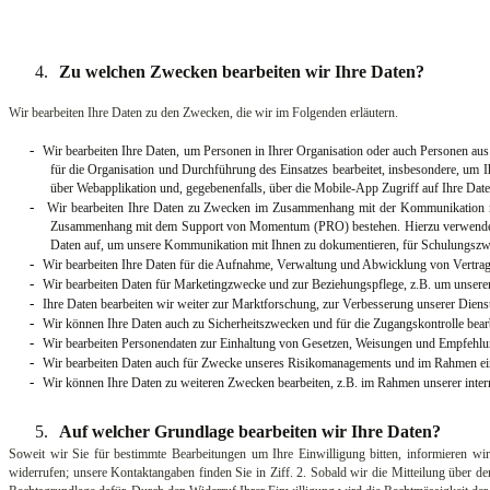
4.
Zu welchen Zwecken bearbeiten wir Ihre Daten?
Wir bearbeiten Ihre Daten zu den Zwecken, die wir im Folgenden erläutern.
-
Wir bearbeiten Ihre Daten, um Personen in Ihrer Organisation oder auch Personen aus
für die Organisation und Durchführung des Einsatzes bearbeitet, insbesondere, um Ih
über Webapplikation und, gegebenenfalls, über die Mobile-App Zugriff auf Ihre Date
-
Wir bearbeiten Ihre Daten zu Zwecken im Zusammenhang mit der Kommunikation mit
Zusammenhang mit dem Support von Momentum (PRO) bestehen. Hierzu verwenden 
Daten auf, um unsere Kommunikation mit Ihnen zu dokumentieren, für Schulungszwe
-
Wir bearbeiten Ihre Daten für die Aufnahme, Verwaltung und Abwicklung von Vertra
-
Wir bearbeiten Daten für Marketingzwecke und zur Beziehungspflege, z.B. um unsere
-
Ihre Daten bearbeiten wir weiter zur Marktforschung, zur Verbesserung unserer Diens
-
Wir können Ihre Daten auch zu Sicherheitszwecken und für die Zugangskontrolle bear
-
Wir bearbeiten Personendaten zur Einhaltung von Gesetzen, Weisungen und Empfehlu
-
Wir bearbeiten Daten auch für Zwecke unseres Risikomanagements und im Rahmen ein
-
Wir können Ihre Daten zu weiteren Zwecken bearbeiten, z.B. im Rahmen unserer inter
5.
Auf welcher Grundlage bearbeiten wir Ihre Daten?
Soweit wir Sie für bestimmte Bearbeitungen um Ihre Einwilligung bitten, informieren wir 
widerrufen; unsere Kontaktangaben finden Sie in Ziff. 2. Sobald wir die Mitteilung über d