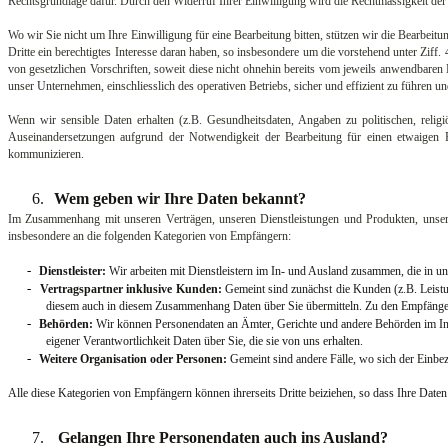
Rechtsgrundlage dafür. Durch den Widerruf Ihrer Einwilligung wird die Rechtmässigkeit der 
Wo wir Sie nicht um Ihre Einwilligung für eine Bearbeitung bitten, stützen wir die Bearbeitu
Dritte ein berechtigtes Interesse daran haben, so insbesondere um die vorstehend unter Zi
von gesetzlichen Vorschriften, soweit diese nicht ohnehin bereits vom jeweils anwendbaren
unser Unternehmen, einschliesslich des operativen Betriebs, sicher und effizient zu führen u
Wenn wir sensible Daten erhalten (z.B. Gesundheitsdaten, Angaben zu politischen, religi
Auseinandersetzungen aufgrund der Notwendigkeit der Bearbeitung für einen etwaigen
kommunizieren.
6.
Wem geben wir Ihre Daten bekannt?
Im Zusammenhang mit unseren Verträgen, unseren Dienstleistungen und Produkten, unseren 
insbesondere an die folgenden Kategorien von Empfängern:
-
Dienstleister:
Wir arbeiten mit Dienstleistern im In- und Ausland zusammen, die in un
-
Vertragspartner inklusive Kunden:
Gemeint sind zunächst die Kunden (z.B. Leistun
diesem auch in diesem Zusammenhang Daten über Sie übermitteln. Zu den Empfängern
-
Behörden:
Wir können Personendaten an Ämter, Gerichte und andere Behörden im In- un
eigener Verantwortlichkeit Daten über Sie, die sie von uns erhalten.
-
Weitere Organisation oder Personen:
Gemeint sind andere Fälle, wo sich der Einbe
Alle diese Kategorien von Empfängern können ihrerseits Dritte beiziehen, so dass Ihre Daten
7.
Gelangen Ihre Personendaten auch ins Ausland?