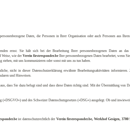
personenbezogene Daten, die Personen in Ihrer Organisation oder auch Personen aus Ihren 
nden ernst. Sie hält sich bei der Bearbeitung Ihrer personenbezogenen Daten an das g
d Weise, wie der
Verein firstresponder.be
Ihre personenbezogenen Daten bearbeitet, wenn Si
stehen, mit uns kommunizieren oder sonst mit uns zu tun haben.
zliche, nicht in dieser Datenschutzerklärung erwähnte Bearbeitungsaktivitäten informieren
mularen und Hinweisen.
 dass Sie dazu befugt sind und dass diese Daten richtig sind. Mit der Übermittlung von Daten ü
g («DSGVO») und des Schweizer Datenschutzgesetzes («DSG») ausgelegt. Ob und inwieweit di
responder.be
ist datenschutzrechtlich der
Verein firstresponder.be, Werkhof Gesigen, 3700