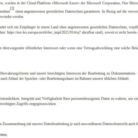
en, werden in der Cloud-Plattform «Microsoft Azure» der Microsoft Corporation, One Mic
[3]
dendum
einen angemessenen gesetzlichen Datenschutz garantieren. In Bezug auf die verw
erwendet werden.
efindet sich ein Empfänger in einem Land ohne angemessenen gesetzlichen Datenschutz, verp
r: https://eur-lex.europa.eu/eli/dec_impl/2021/914/oj? abrufbar sind), soweit er nicht bereit
n überwiegender öffentlicher Interessen oder wenn eine Vertragsabwicklung eine solche Bek
ufbewahrungsfristen und unsere berechtigten Interessen der Bearbeitung zu Dokumentations-
en nach Ablauf der Speicher- oder Bearbeitungsdauer im Rahmen unserer üblichen Abläufe.
rtraulichkeit, Integrität und Verfügbarkeit Ihrer personenbezogenen Daten zu wahren, um s
erechtigten Zugriffs entgegenzuwirken.
e im Zusammenhang mit unserer Datenbearbeitung je nach anwendbarem Datenschutzrecht auch f
iten;